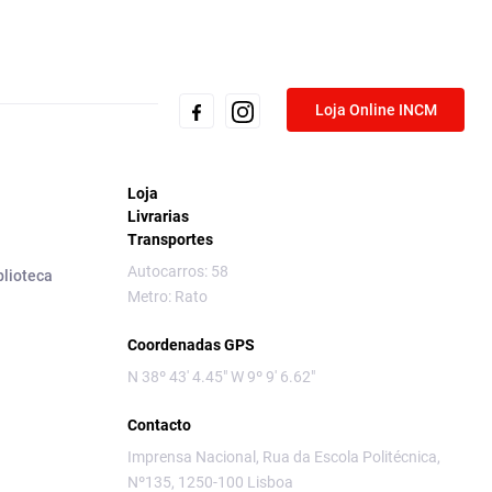
Loja Online INCM
Loja
Livrarias
Transportes
Autocarros: 58
blioteca
Metro: Rato
Coordenadas GPS
N 38º 43' 4.45" W 9º 9' 6.62"
Contacto
Imprensa Nacional, Rua da Escola Politécnica,
Nº135, 1250-100 Lisboa