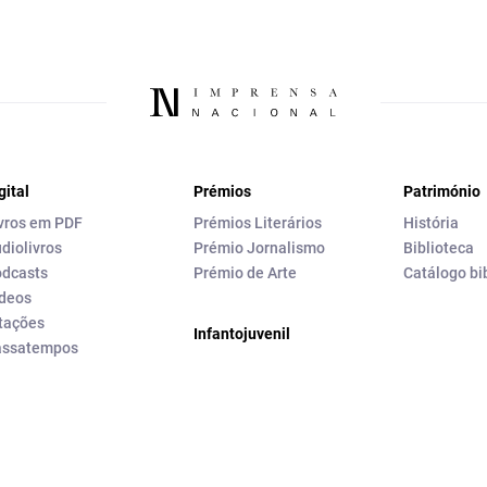
gital
Prémios
Património
vros em PDF
Prémios Literários
História
diolivros
Prémio Jornalismo
Biblioteca
dcasts
Prémio de Arte
Catálogo bi
deos
tações
Infantojuvenil
assatempos