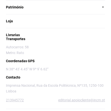
Património
Loja
Livrarias
Transportes
Autocarros: 58
Metro: Rato
Coordenadas GPS
N 38º 43' 4.45" W 9º 9' 6.62"
Contacto
Imprensa Nacional, Rua da Escola Politécnica, Nº135, 1250-100
Lisboa
213945772
editorial.apoiocliente@incm.pt