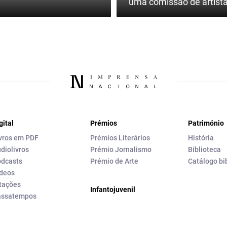
uma comissão de artista
gital
Prémios
Património
vros em PDF
Prémios Literários
História
diolivros
Prémio Jornalismo
Biblioteca
dcasts
Prémio de Arte
Catálogo bi
deos
tações
Infantojuvenil
assatempos