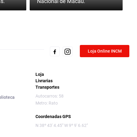
s.
Nacional de Macau.
Loja Online INCM
Loja
Livrarias
Transportes
Autocarros: 58
blioteca
Metro: Rato
Coordenadas GPS
N 38º 43' 4.45" W 9º 9' 6.62"