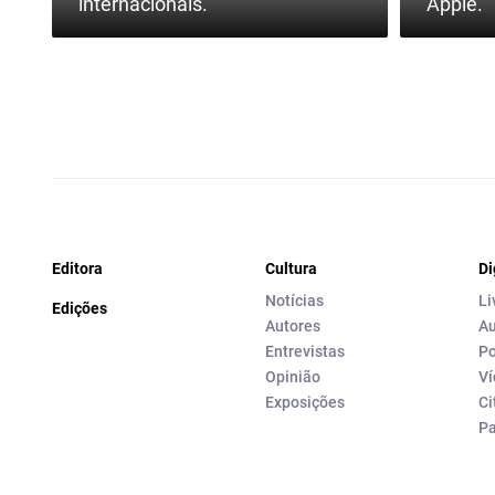
internacionais.
Apple.
Editora
Cultura
Di
Notícias
Li
Edições
Autores
Au
Entrevistas
Po
Opinião
Ví
Exposições
Ci
P