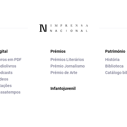
gital
Prémios
Património
vros em PDF
Prémios Literários
História
diolivros
Prémio Jornalismo
Biblioteca
dcasts
Prémio de Arte
Catálogo bi
deos
tações
Infantojuvenil
assatempos