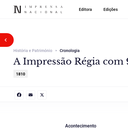
Editora
Edições
Voltar atrás
História e Património
Cronologia
A Impressão Régia com 9
1810
Facebook
Email
X
Acontecimento