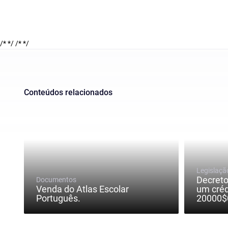
/* */
/* */
Conteúdos relacionados
Legislaçã
Decreto
Documentos
Venda do Atlas Escolar
um créd
Português.
20000$0