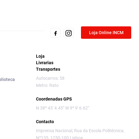
Loja Online INCM
Loja
Livrarias
Transportes
Autocarros: 58
blioteca
Metro: Rato
Coordenadas GPS
N 38º 43' 4.45" W 9º 9' 6.62"
Contacto
Imprensa Nacional, Rua da Escola Politécnica,
Nº135, 1250-100 Lisboa