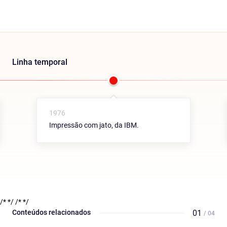
Linha temporal
1976
Impressão com jato, da IBM.
/* */
/* */
Conteúdos relacionados
01
/ 04