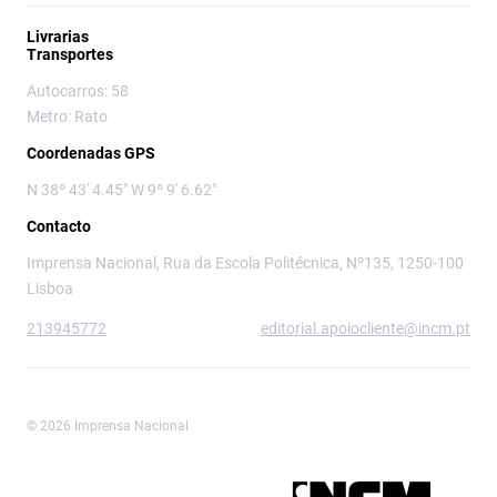
Livrarias
Transportes
Autocarros: 58
Metro: Rato
Coordenadas GPS
N 38º 43' 4.45" W 9º 9' 6.62"
Contacto
Imprensa Nacional, Rua da Escola Politécnica, Nº135, 1250-100
Lisboa
213945772
editorial.apoiocliente@incm.pt
© 2026 Imprensa Nacional