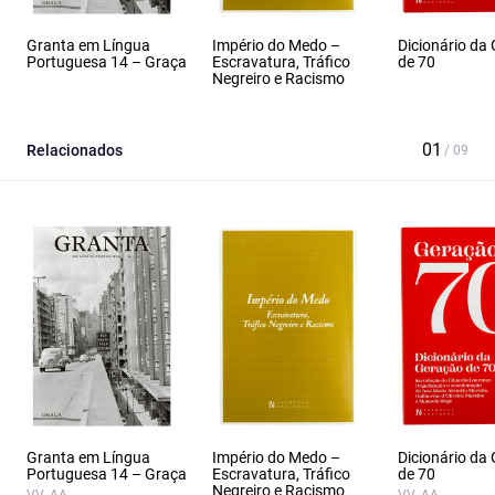
Granta em Língua
Império do Medo –
Dicionário da
Portuguesa 14 – Graça
Escravatura, Tráfico
de 70
Negreiro e Racismo
Relacionados
Granta em Língua
Império do Medo –
Dicionário da
Portuguesa 14 – Graça
Escravatura, Tráfico
de 70
Negreiro e Racismo