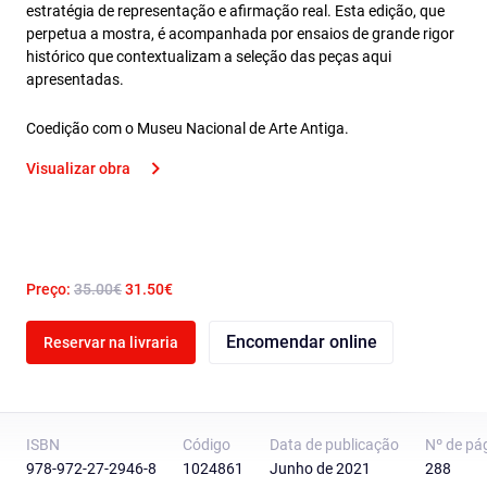
estratégia de representação e afirmação real. Esta edição, que
perpetua a mostra, é acompanhada por ensaios de grande rigor
histórico que contextualizam a seleção das peças aqui
apresentadas.
Coedição com o Museu Nacional de Arte Antiga.
Visualizar obra
Preço:
35.00€
31.50€
Encomendar online
Reservar na livraria
ISBN
Código
Data de publicação
Nº de pá
978-972-27-2946-8
1024861
Junho de 2021
288