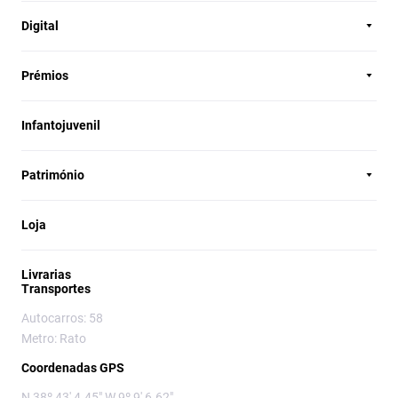
Digital
Prémios
Infantojuvenil
Património
Loja
Livrarias
Transportes
Autocarros: 58
Metro: Rato
Coordenadas GPS
N 38º 43' 4.45" W 9º 9' 6.62"