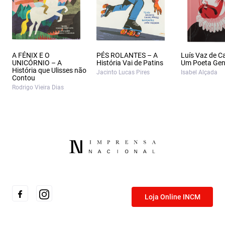
A FÉNIX E O
PÉS ROLANTES – A
Luís Vaz de 
UNICÓRNIO – A
História Vai de Patins
Um Poeta Gen
História que Ulisses não
Jacinto Lucas Pires
Isabel Alçada
Contou
Rodrigo Vieira Dias
Loja Online INCM