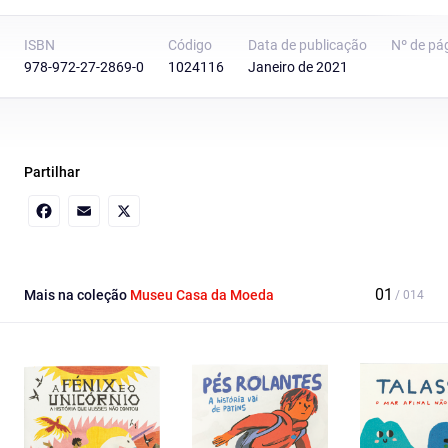
ISBN
Código
Data de publicação
Nº de pá
978-972-27-2869-0
1024116
Janeiro de 2021
Partilhar
Facebook
Email
X
Mais na coleção
Museu Casa da Moeda