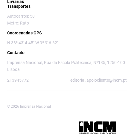
Livrarias
Transportes
Autocarros: 58
Metro: Rato
Coordenadas GPS
N 38º 43' 4.45" W 9º 9' 6.62"
Contacto
Imprensa Nacional, Rua da Escola Politécnica, Nº135, 1250-100
Lisboa
213945772
editorial.apoiocliente@incm.pt
© 2026 Imprensa Nacional
Imprensa Nacional é a marca editorial da