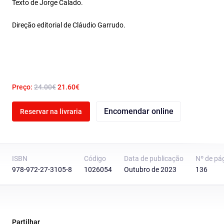
Texto de Jorge Calado.
Direção editorial de Cláudio Garrudo.
Preço:
24.00€
21.60€
Encomendar online
Reservar na livraria
ISBN
Código
Data de publicação
Nº de pá
978-972-27-3105-8
1026054
Outubro de 2023
136
Partilhar