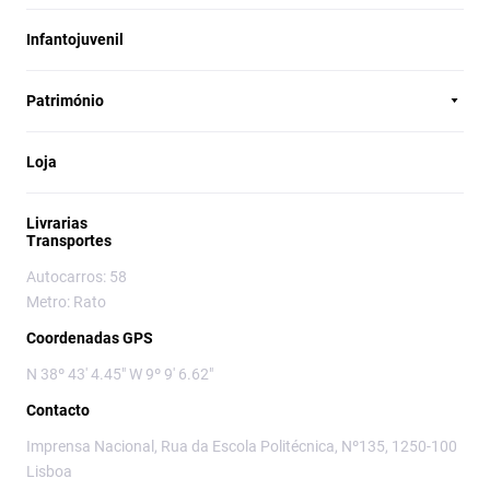
Infantojuvenil
Património
Loja
Livrarias
Transportes
Autocarros: 58
Metro: Rato
Coordenadas GPS
N 38º 43' 4.45" W 9º 9' 6.62"
Contacto
Imprensa Nacional, Rua da Escola Politécnica, Nº135, 1250-100
Lisboa