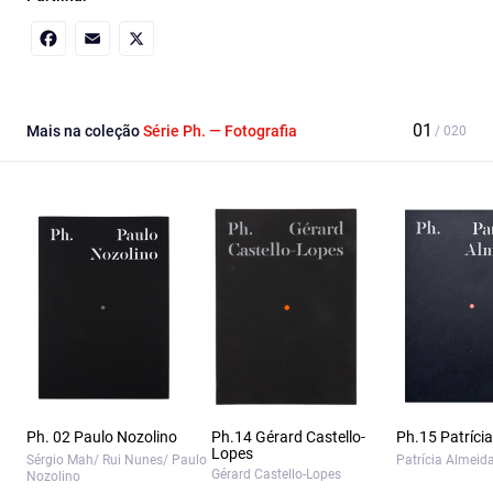
Facebook
Email
X
Mais na coleção
Série Ph. — Fotografia
Ph. 02 Paulo Nozolino
Ph.14 Gérard Castello-
Ph.15 Patríci
Lopes
Sérgio Mah/ Rui Nunes/ Paulo
Patrícia Almeid
Gérard Castello-Lopes
Nozolino