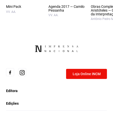
Mini Pack
Agenda 2017 — Camilo
Obras Comple
Pessanha
Aristóteles —
VV. AA.
da Interpreta
VV. AA.
António Pedro 
Loja Online INCM
Editora
Edições