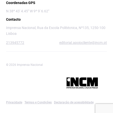
Coordenadas GPS
N 38º 43' 4.45" W 9º 9' 6.62"
Contacto
Imprensa Nacional, Rua da Escola Politécnica, Nº135, 1250-100
Lisboa
213945772
editorial.apoiocliente@incm.pt
© 2026 Imprensa Nacional
Imprensa Nacional é a marca editorial da
Privacidade
Termos e Condições
Declaração de acessibilidade