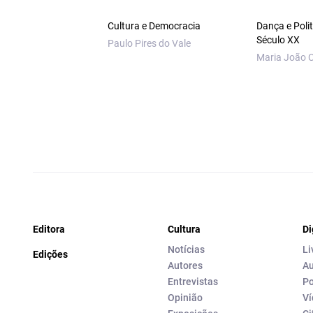
Cultura e Democracia
Dança e Poli
Século XX
Paulo Pires do Vale
Maria João 
Editora
Cultura
Di
Notícias
Li
Edições
Autores
Au
Entrevistas
Po
Opinião
Ví