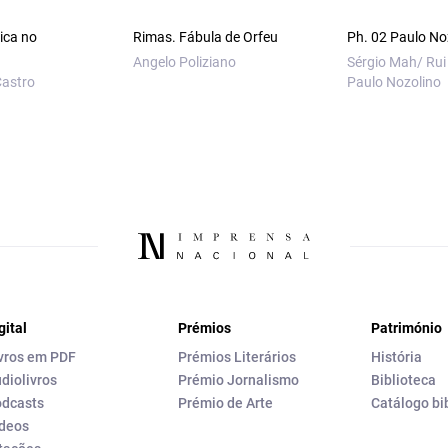
tica no
Rimas. Fábula de Orfeu
Ph. 02 Paulo No
Angelo Poliziano
Sérgio Mah/ Rui
Castro
Paulo Nozolino
gital
Prémios
Património
vros em PDF
Prémios Literários
História
diolivros
Prémio Jornalismo
Biblioteca
dcasts
Prémio de Arte
Catálogo bi
deos