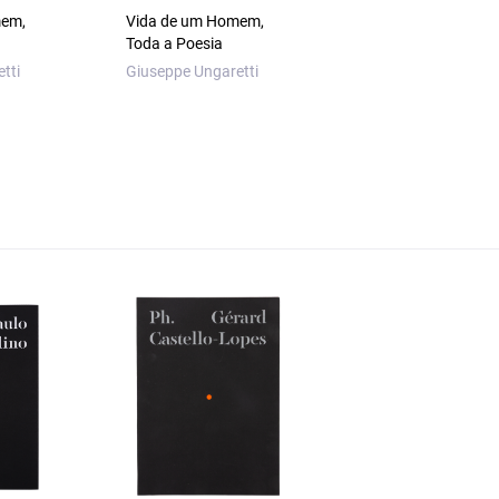
mem,
Vida de um Homem,
Vida Nova. Rimas
Toda a Poesia
Dante Alighieri
tti
Giuseppe Ungaretti