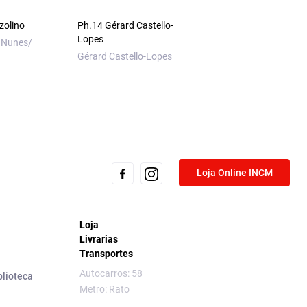
zolino
Ph.14 Gérard Castello-
Lopes
 Nunes/
Gérard Castello-Lopes
Loja Online INCM
Loja
Livrarias
Transportes
Autocarros: 58
blioteca
Metro: Rato