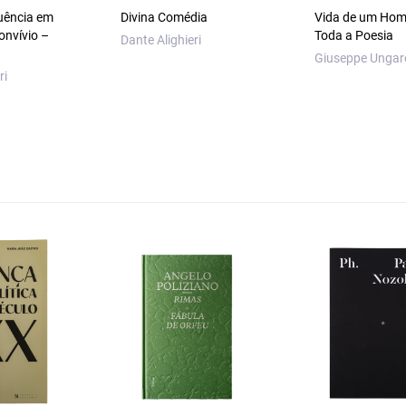
uência em
Divina Comédia
Vida de um Ho
onvívio –
Toda a Poesia
Dante Alighieri
Giuseppe Ungare
ri