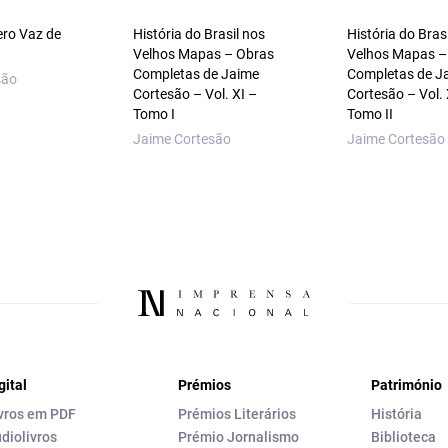
ero Vaz de
História do Brasil nos
História do Bras
Velhos Mapas – Obras
Velhos Mapas –
Completas de Jaime
Completas de J
são
Cortesão – Vol. XI –
Cortesão – Vol. 
Tomo I
Tomo II
Jaime Cortesão
Jaime Cortesão
gital
Prémios
Património
vros em PDF
Prémios Literários
História
diolivros
Prémio Jornalismo
Biblioteca