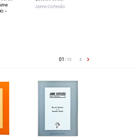
aime
Jaime Cortesão
Jaime Cortesão
XI –