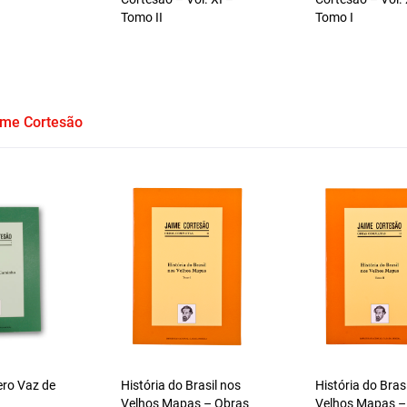
Tomo II
Tomo I
ime Cortesão
ero Vaz de
História do Brasil nos
História do Bras
Velhos Mapas – Obras
Velhos Mapas –