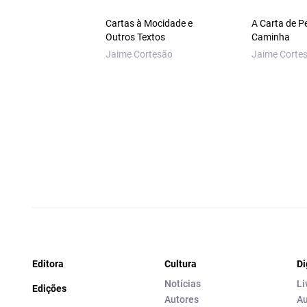
Cartas à Mocidade e
A Carta de P
Outros Textos
Caminha
Jaime Cortesão
Jaime Corte
Editora
Cultura
Di
Notícias
Li
Edições
Autores
Au