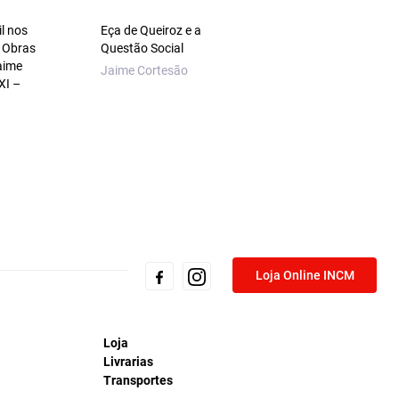
il nos
Eça de Queiroz e a
A Idade do Papel. A
 Obras
Questão Social
Imagem Impressa
aime
Volume II — Cultura
Jaime Cortesão
XI –
Visual em Portugal
Luzes à Revolução
Miguel Figueira de 
Loja Online INCM
Loja
Livrarias
Transportes