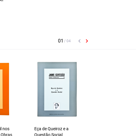
il nos
Eça de Queiroz e a
…Daquém e Dalém
 Obras
Questão Social
Morte