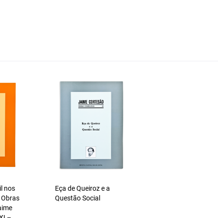
il nos
Eça de Queiroz e a
 Obras
Questão Social
aime
XI –