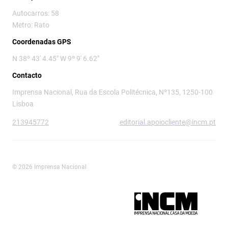
Autocarros: 58
Metro: Rato
Coordenadas GPS
N 38º 43' 4.45" W 9º 9' 6.62"
Contacto
Imprensa Nacional, Rua da Escola Politécnica, Nº135, 1250-100
Lisboa
213945772
editorial.apoiocliente@incm.pt
© 2026 Imprensa Nacional
Imprensa Nacional é a marca editorial da