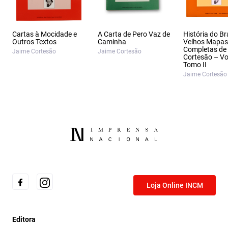
Cartas à Mocidade e
A Carta de Pero Vaz de
História do Br
Outros Textos
Caminha
Velhos Mapas
Completas de
Jaime Cortesão
Jaime Cortesão
Cortesão – Vol
Tomo II
Jaime Cortesão
Loja Online INCM
Editora