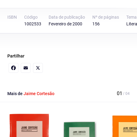
ISBN
Código
Data de publicação
Nº de páginas
Tema
1002533
Fevereiro de 2000
156
Liter
Partilhar
Facebook
Email
X
Mais de
Jaime Cortesão