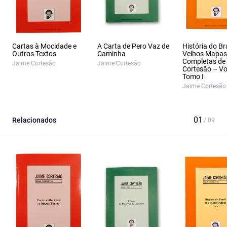
Cartas à Mocidade e
A Carta de Pero Vaz de
História do Br
Outros Textos
Caminha
Velhos Mapas
Completas de
Jaime Cortesão
Jaime Cortesão
Cortesão – Vol
Tomo I
Jaime Cortesão
Relacionados