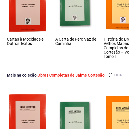
Cartas à Mocidade e
A Carta de Pero Vaz de
História do Br
Outros Textos
Caminha
Velhos Mapas
Completas de
Cortesão – Vol
Tomo I
Mais na coleção
Obras Completas de Jaime Cortesão