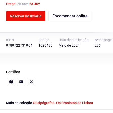
Preço:
26.00€
23.40€
Encomendar online
Reservar na livraria
ISBN
Código
Data de publicação
Nº de pági
9789722731904
1026485
Maio de 2024
296
Partilhar
Facebook
Email
X
Mais na coleção
Olisipógrafos. Os Cronistas de Lisboa