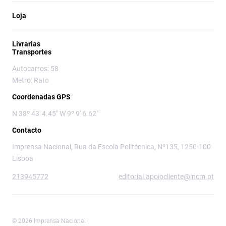
Loja
Livrarias
Transportes
Autocarros: 58
Metro: Rato
Coordenadas GPS
N 38º 43' 4.45" W 9º 9' 6.62"
Contacto
Imprensa Nacional, Rua da Escola Politécnica, Nº135, 1250-100
Lisboa
213945772
editorial.apoiocliente@incm.pt
© 2026 Imprensa Nacional