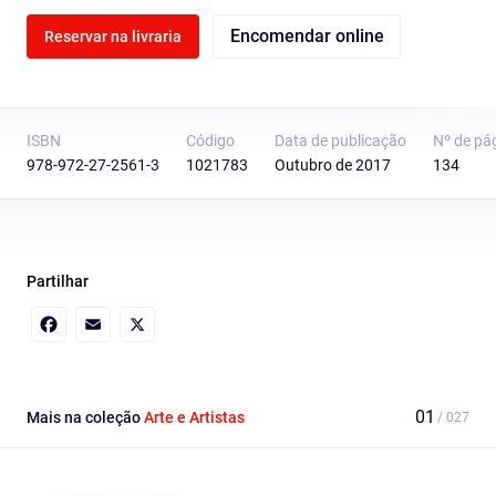
Encomendar online
Reservar na livraria
ISBN
Código
Data de publicação
Nº de pá
978-972-27-2561-3
1021783
Outubro de 2017
134
Partilhar
Facebook
Email
X
Mais na coleção
Arte e Artistas