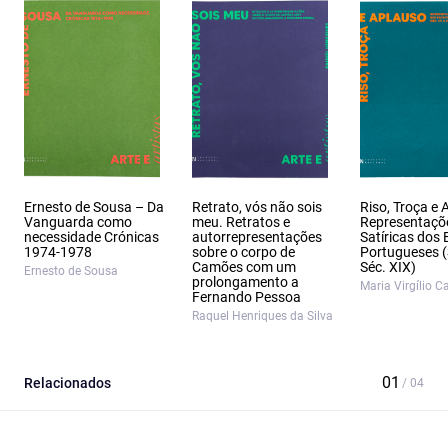
Ernesto de Sousa – Da
Retrato, vós não sois
Riso, Troça e 
Vanguarda como
meu. Retratos e
Representaçõ
necessidade Crónicas
autorrepresentações
Satíricas dos 
1974-1978
sobre o corpo de
Portugueses (
Camões com um
Séc. XIX)
Ernesto de Sousa
prolongamento a
Maria Virgílio 
Fernando Pessoa
Raquel Henriques da Silva
Relacionados