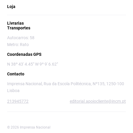
Loja
Livrarias
Transportes
Autocarros: 58
Metro: Rato
Coordenadas GPS
N 38º 43' 4.45" W 9º 9' 6.62"
Contacto
Imprensa Nacional, Rua da Escola Politécnica, Nº135, 1250-100
Lisboa
213945772
editorial.apoiocliente@incm.pt
© 2026 Imprensa Nacional