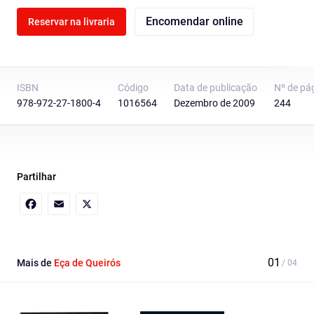
Encomendar online
Reservar na livraria
ISBN
Código
Data de publicação
Nº de pá
978-972-27-1800-4
1016564
Dezembro de 2009
244
Partilhar
Facebook
Email
X
Mais de
Eça de Queirós