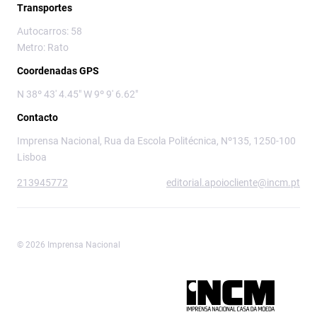
Transportes
Autocarros: 58
Metro: Rato
Coordenadas GPS
N 38º 43' 4.45" W 9º 9' 6.62"
Contacto
Imprensa Nacional, Rua da Escola Politécnica, Nº135, 1250-100
Lisboa
213945772
editorial.apoiocliente@incm.pt
© 2026 Imprensa Nacional
Imprensa Nacional é a marca editorial da