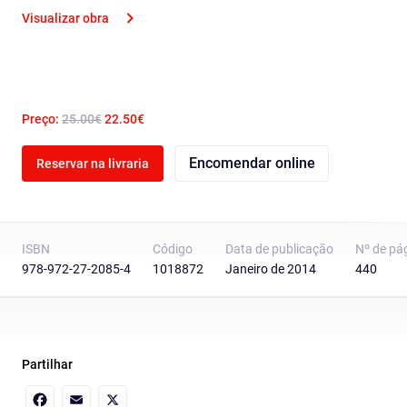
Visualizar obra
Preço:
25.00€
22.50€
Encomendar online
Reservar na livraria
ISBN
Código
Data de publicação
Nº de pá
978-972-27-2085-4
1018872
Janeiro de 2014
440
Partilhar