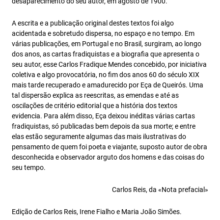
desaparecimento do seu autor, em agosto de 1900.
A escrita e a publicação original destes textos foi algo
acidentada e sobretudo dispersa, no espaço e no tempo. Em
várias publicações, em Portugal e no Brasil, surgiram, ao longo
dos anos, as cartas fradiquistas e a biografia que apresenta o
seu autor, esse Carlos Fradique Mendes concebido, por iniciativa
coletiva e algo provocatória, no fim dos anos 60 do século XIX
mais tarde recuperado e amadurecido por Eça de Queirós. Uma
tal dispersão explica as reescritas, as emendas e até as
oscilações de critério editorial que a história dos textos
evidencia. Para além disso, Eça deixou inéditas várias cartas
fradiquistas, só publicadas bem depois da sua morte; e entre
elas estão seguramente algumas das mais ilustrativas do
pensamento de quem foi poeta e viajante, suposto autor de obra
desconhecida e observador arguto dos homens e das coisas do
seu tempo.
Carlos Reis, da «Nota prefacial»
Edição de Carlos Reis, Irene Fialho e Maria João Simões.