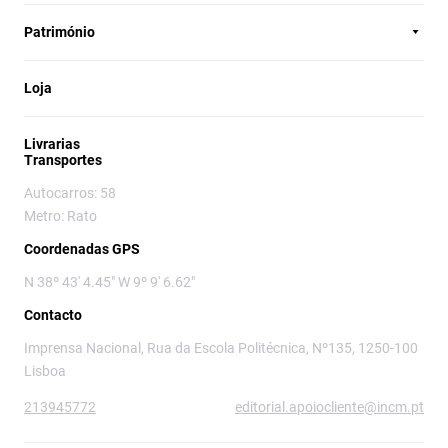
Património
Loja
Livrarias
Transportes
Autocarros: 58
Metro: Rato
Coordenadas GPS
N 38º 43' 4.45" W 9º 9' 6.62"
Contacto
Imprensa Nacional, Rua da Escola Politécnica, Nº135, 1250-100
Lisboa
213945772
editorial.apoiocliente@incm.pt