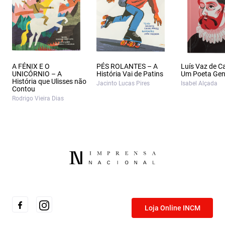
A FÉNIX E O
PÉS ROLANTES – A
Luís Vaz de 
UNICÓRNIO – A
História Vai de Patins
Um Poeta Gen
História que Ulisses não
Jacinto Lucas Pires
Isabel Alçada
Contou
Rodrigo Vieira Dias
Loja Online INCM