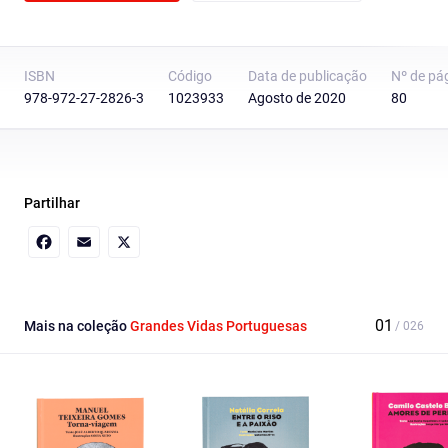
ISBN
Código
Data de publicação
Nº de pá
978-972-27-2826-3
1023933
Agosto de 2020
80
Partilhar
Facebook
Email
X
Mais na coleção
Grandes Vidas Portuguesas