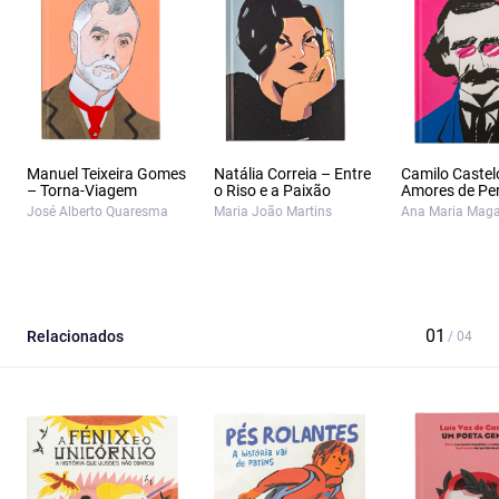
Manuel Teixeira Gomes
Natália Correia – Entre
Camilo Castel
– Torna-Viagem
o Riso e a Paixão
Amores de Pe
José Alberto Quaresma
Maria João Martins
Ana Maria Maga
Relacionados