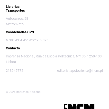
Livrarias
Transportes
Autocarros: 58
Metro: Rato
Coordenadas GPS
N 38º 43' 4.45" W 9º 9' 6.62"
Contacto
Imprensa Nacional, Rua da Escola Politécnica, Nº135, 1250-100
Lisboa
213945772
editorial.apoiocliente@incm.pt
© 2026 Imprensa Nacional
Imprensa Nacional é a marca editorial da