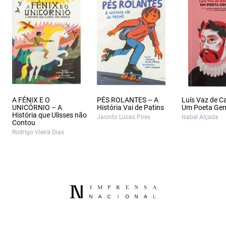
A FÉNIX E O
PÉS ROLANTES – A
Luís Vaz de 
UNICÓRNIO – A
História Vai de Patins
Um Poeta Gen
História que Ulisses não
Jacinto Lucas Pires
Isabel Alçada
Contou
Rodrigo Vieira Dias