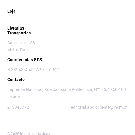
Loja
Livrarias
Transportes
Autocarros: 58
Metro: Rato
Coordenadas GPS
N 38º 43' 4.45" W 9º 9' 6.62"
Contacto
Imprensa Nacional, Rua da Escola Politécnica, Nº135, 1250-100
Lisboa
213945772
editorial.apoiocliente@incm.pt
© 2026 Imprensa Nacional