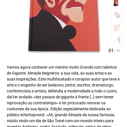
Vamos agora conhecer um menino muito Grande com talentos
de Gigante  Almada Negreiros: a sua vida, as suas artes e as
suas inspirações. Este multifacetado e corajoso autor que teve a
arte e o engenho de ser bailarino, pintor, escritor, dramaturgo,
conferencista e artista, defendia a modernidade a todo o custo,
daí ter andado «dez passos de gigante à frente […] sem temer
reprovação ou contratempo» e ter procurado renovar os
costumes da sua época. Edição especialmente dedicada ao
público infantojuvenil. «Ah, grande Almada da nossa fantasia,
miúdo vindo um dia de São Tomé com um mundo inteiro para
inventar, bailarino, poeta, faz-tudo, arlequim, pintor de génio,