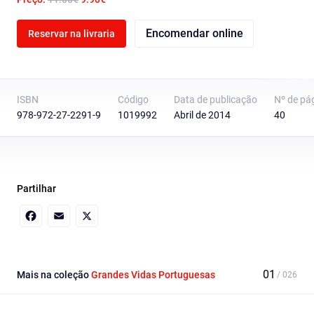
Encomendar online
Reservar na livraria
ISBN
Código
Data de publicação
Nº de pá
978-972-27-2291-9
1019992
Abril de 2014
40
Partilhar
Facebook
Email
X
Mais na coleção
Grandes Vidas Portuguesas