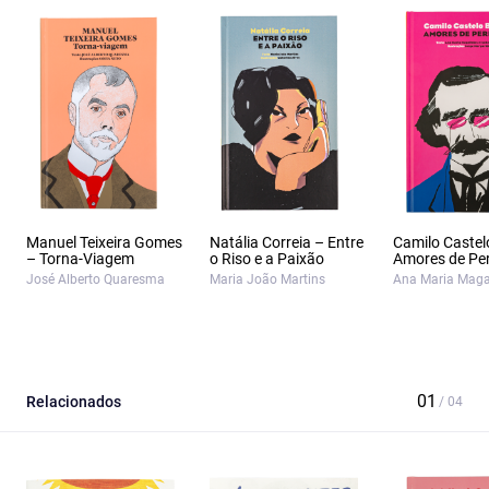
Manuel Teixeira Gomes
Natália Correia – Entre
Camilo Castel
– Torna-Viagem
o Riso e a Paixão
Amores de Pe
José Alberto Quaresma
Maria João Martins
Ana Maria Maga
Relacionados