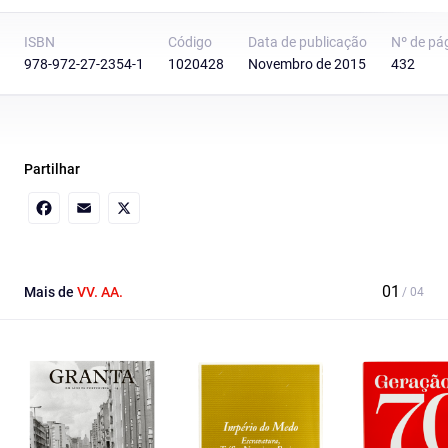
ISBN
Código
Data de publicação
Nº de pá
978-972-27-2354-1
1020428
Novembro de 2015
432
Partilhar
Facebook
Email
X
Mais de
VV. AA.