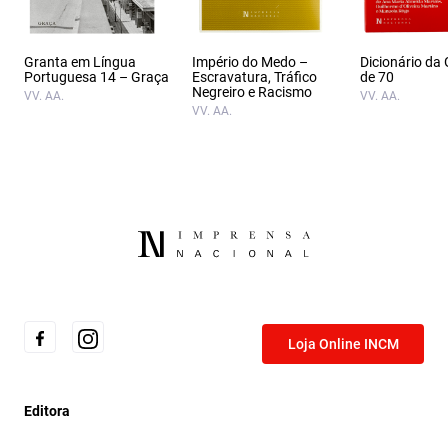
Granta em Língua
Império do Medo –
Dicionário da
Portuguesa 14 – Graça
Escravatura, Tráfico
de 70
Negreiro e Racismo
VV. AA.
VV. AA.
VV. AA.
Loja Online INCM
Editora