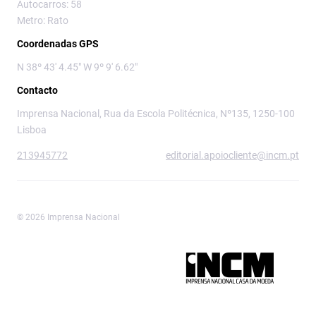
Autocarros: 58
Metro: Rato
Coordenadas GPS
N 38º 43' 4.45" W 9º 9' 6.62"
Contacto
Imprensa Nacional, Rua da Escola Politécnica, Nº135, 1250-100
Lisboa
213945772
editorial.apoiocliente@incm.pt
© 2026 Imprensa Nacional
Imprensa Nacional é a marca editorial da