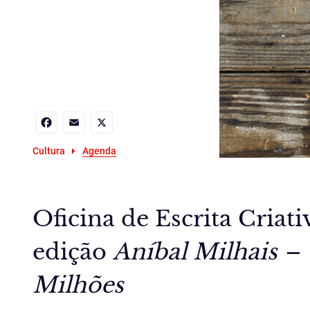
Facebook
Email
X
Cultura
Agenda
Oficina de Escrita Criat
edição
Aníbal Milhais 
Milhões