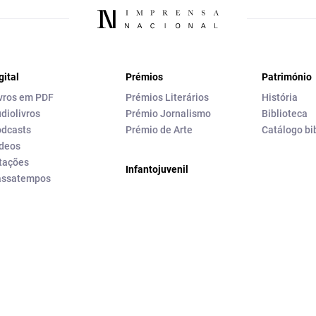
gital
Prémios
Património
vros em PDF
Prémios Literários
História
diolivros
Prémio Jornalismo
Biblioteca
dcasts
Prémio de Arte
Catálogo bi
deos
tações
Infantojuvenil
assatempos