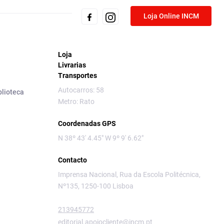
Loja Online INCM
Loja
Livrarias
Transportes
Autocarros: 58
blioteca
Metro: Rato
Coordenadas GPS
N 38º 43' 4.45" W 9º 9' 6.62"
Contacto
Imprensa Nacional, Rua da Escola Politécnica,
Nº135, 1250-100 Lisboa
213945772
editorial.apoiocliente@incm.pt