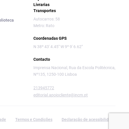
Livrarias
Transportes
Autocarros: 58
blioteca
Metro: Rato
Coordenadas GPS
N 38º 43' 4.45" W 9º 9' 6.62"
Contacto
Imprensa Nacional, Rua da Escola Politécnica,
Nº135, 1250-100 Lisboa
213945772
editorial.apoiocliente@incm.pt
dade
Termos e Condições
Declaração de acessibilidade