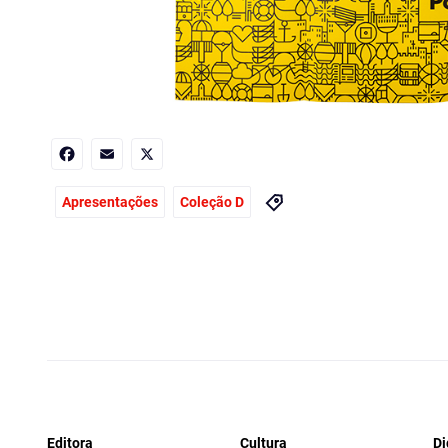
Facebook
Email
X
Apresentações
Coleção D
Editora
Cultura
Di