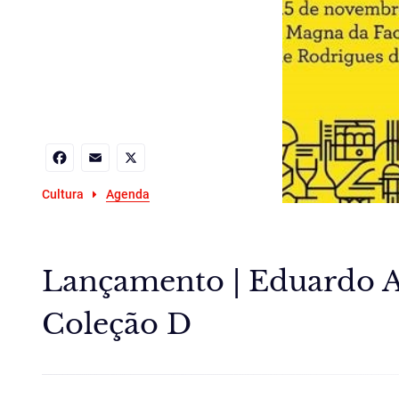
Facebook
Email
X
Cultura
Agenda
Lançamento | Eduardo Ai
Coleção D