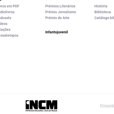
vros em PDF
Prémios Literários
História
diolivros
Prémio Jornalismo
Biblioteca
dcasts
Prémio de Arte
Catálogo bi
deos
tações
Infantojuvenil
assatempos
a editorial da
Privaci