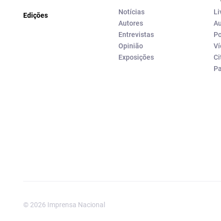
Notícias
Li
Edições
Autores
Au
Entrevistas
Po
Opinião
Ví
Exposições
Ci
P
© 2026 Imprensa Nacional
Imprensa Nacional é a marc