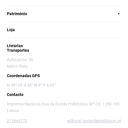
Património
Loja
Livrarias
Transportes
Autocarros: 58
Metro: Rato
Coordenadas GPS
N 38º 43' 4.45" W 9º 9' 6.62"
Contacto
Imprensa Nacional, Rua da Escola Politécnica, Nº135, 1250-100
Lisboa
213945772
editorial.apoiocliente@incm.pt