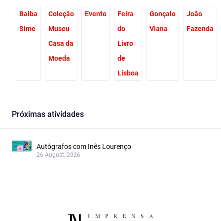
Baiba
Coleção
Evento
Feira
Gonçalo
João
Sime
Museu
do
Viana
Fazenda
Casa da
Livro
Moeda
de
Lisboa
Próximas atividades
Autógrafos com Inês Lourenço
26 August, 2026