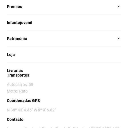
Prémios
Infantojuvenil
Património
Loja
Livrarias
Transportes
Autocarros: 58
Metro: Rato
Coordenadas GPS
N 38º 43' 4.45" W 9º 9' 6.62"
Contacto