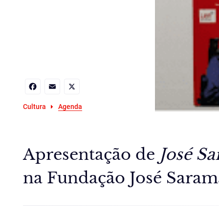
Facebook
Email
X
Cultura
Agenda
Apresentação de
José S
na Fundação José Sara