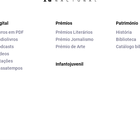
gital
Prémios
Património
vros em PDF
Prémios Literários
História
diolivros
Prémio Jornalismo
Biblioteca
dcasts
Prémio de Arte
Catálogo bi
deos
tações
Infantojuvenil
assatempos