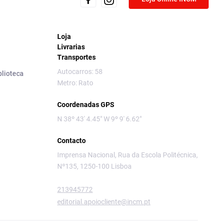
Loja
Livrarias
Transportes
Autocarros: 58
blioteca
Metro: Rato
Coordenadas GPS
N 38º 43' 4.45" W 9º 9' 6.62"
Contacto
Imprensa Nacional, Rua da Escola Politécnica,
Nº135, 1250-100 Lisboa
213945772
editorial.apoiocliente@incm.pt