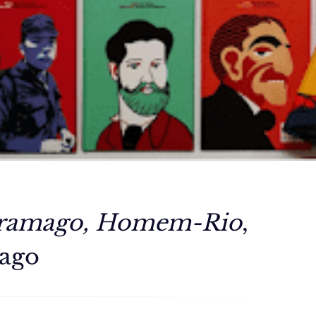
aramago, Homem-Rio
,
mago