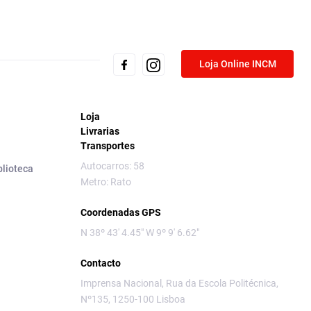
Loja Online INCM
Loja
Livrarias
Transportes
Autocarros: 58
blioteca
Metro: Rato
Coordenadas GPS
N 38º 43' 4.45" W 9º 9' 6.62"
Contacto
Imprensa Nacional, Rua da Escola Politécnica,
Nº135, 1250-100 Lisboa