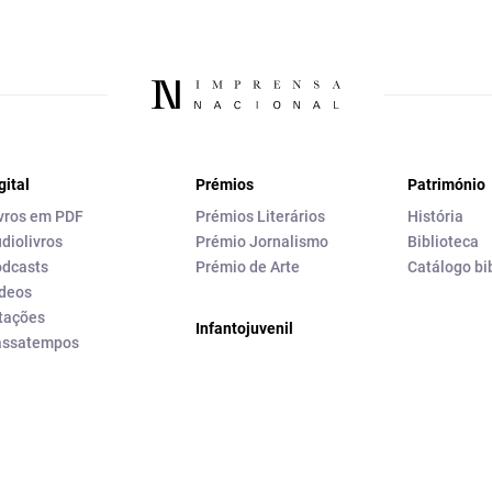
gital
Prémios
Património
vros em PDF
Prémios Literários
História
diolivros
Prémio Jornalismo
Biblioteca
dcasts
Prémio de Arte
Catálogo bi
deos
tações
Infantojuvenil
assatempos