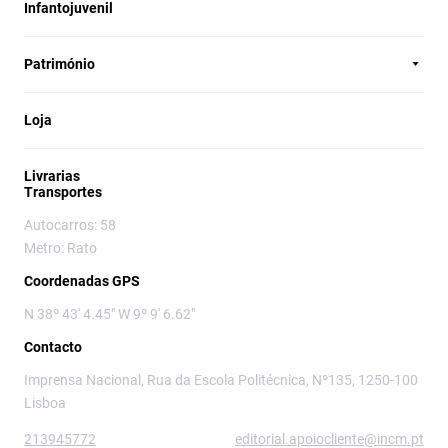
Infantojuvenil
Património
Loja
Livrarias
Transportes
Autocarros: 58
Metro: Rato
Coordenadas GPS
N 38º 43' 4.45" W 9º 9' 6.62"
Contacto
Imprensa Nacional, Rua da Escola Politécnica, Nº135, 1250-100
Lisboa
213945772
editorial.apoiocliente@incm.pt