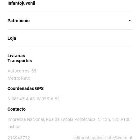
Infantojuvenil
Património
Loja
Livrarias
Transportes
Autocarros: 58
Metro: Rato
Coordenadas GPS
N 38º 43' 4.45" W 9º 9' 6.62"
Contacto
Imprensa Nacional, Rua da Escola Politécnica, Nº135, 1250-100
Lisboa
213945772
editorial.apoiocliente@incm.pt