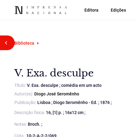
Editora
Edições
Voltar atrás
Biblioteca
V. Exa. desculpe
Título:
V. Exa. desculpe ; comédia em um acto
Autor(es):
Diogo José Seromênho
Publicação:
Lisboa ; Diogo Seromênho - Ed. ; 1876 ;
Descrição física:
16, [1] p. ; 16x12 cm ;
Notas:
Broch. ;
Cota :
10-2-A-2-2/069