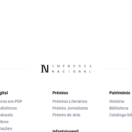
gital
Prémios
Património
vros em PDF
Prémios Literários
História
diolivros
Prémio Jornalismo
Biblioteca
dcasts
Prémio de Arte
Catálogo bi
deos
tações
Infantojuvenil