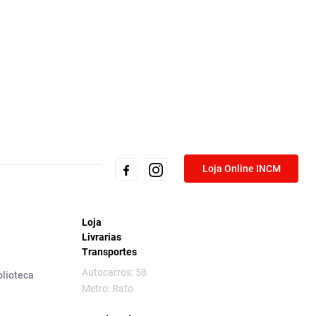
Loja Online INCM
Loja
Livrarias
Transportes
Autocarros: 58
blioteca
Metro: Rato