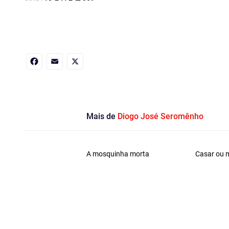
Facebook
Email
X
Mais de
Diogo José Seromênho
A mosquinha morta
Casar ou 