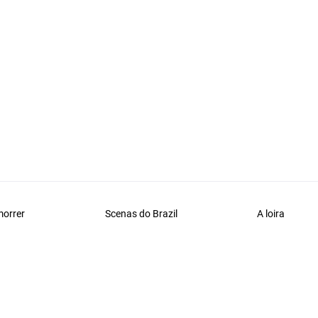
morrer
Scenas do Brazil
A loira