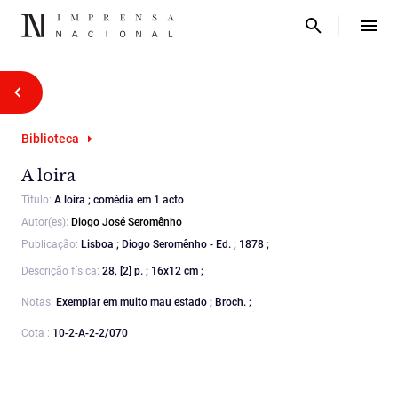
Biblioteca
A loira
Título:
A loira ; comédia em 1 acto
Autor(es):
Diogo José Seromênho
Publicação:
Lisboa ; Diogo Seromênho - Ed. ; 1878 ;
Descrição física:
28, [2] p. ; 16x12 cm ;
Notas:
Exemplar em muito mau estado ; Broch. ;
Cota :
10-2-A-2-2/070