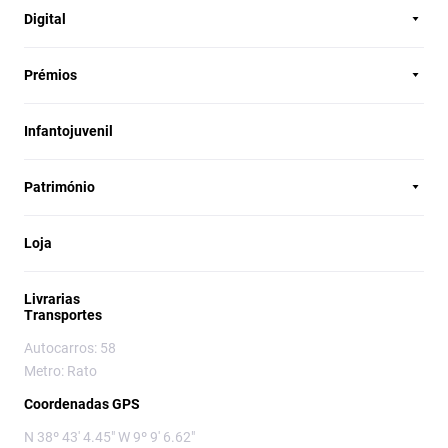
Digital
Prémios
Infantojuvenil
Património
Loja
Livrarias
Transportes
Autocarros: 58
Metro: Rato
Coordenadas GPS
N 38º 43' 4.45" W 9º 9' 6.62"