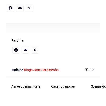
Facebook
Email
X
Partilhar
Facebook
Email
X
Mais de
Diogo José Seromênho
A mosquinha morta
Casar ou morrer
Scenas do 