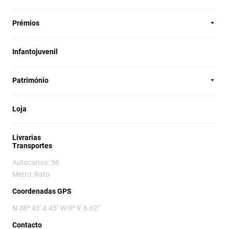
Prémios
Infantojuvenil
Património
Loja
Livrarias
Transportes
Autocarros: 58
Metro: Rato
Coordenadas GPS
N 38º 43' 4.45" W 9º 9' 6.62"
Contacto