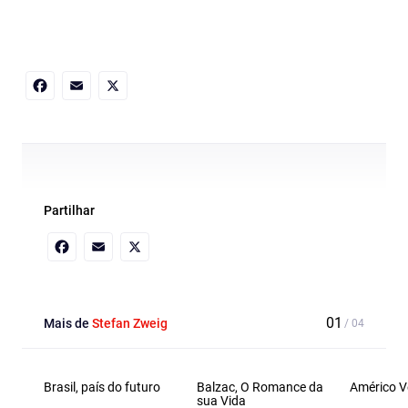
Facebook
Email
X
Partilhar
Facebook
Email
X
Mais de
Stefan Zweig
Brasil, país do futuro
Balzac, O Romance da
Américo V
sua Vida