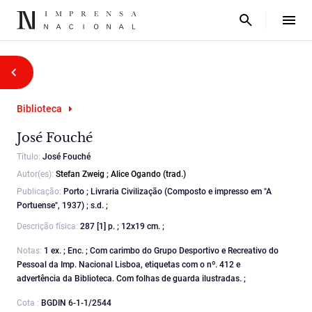
Biblioteca
José Fouché
Título:
José Fouché
Autor(es):
Stefan Zweig
;
Alice Ogando (trad.)
Publicação:
Porto ; Livraria Civilização (Composto e impresso em "A
Portuense", 1937) ; s.d. ;
Descrição física:
287 [1] p. ; 12x19 cm. ;
Notas:
1 ex. ; Enc. ; Com carimbo do Grupo Desportivo e Recreativo do
Pessoal da Imp. Nacional Lisboa, etiquetas com o nº. 412 e
advertência da Biblioteca. Com folhas de guarda ilustradas. ;
Cota :
BGDIN 6-1-1/2544