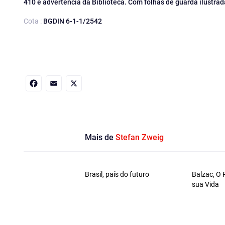
410 e advertência da Biblioteca. Com folhas de guarda ilustrada
Cota :
BGDIN 6-1-1/2542
Facebook
Email
X
Mais de
Stefan Zweig
Brasil, país do futuro
Balzac, O
sua Vida