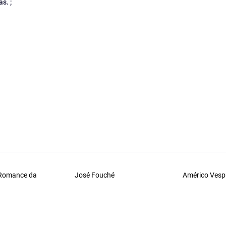
s. ;
 Romance da
José Fouché
Américo Vesp