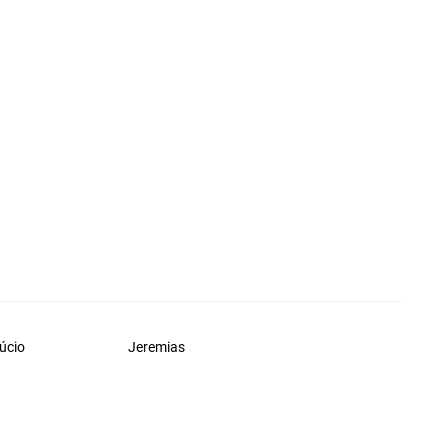
úcio
Jeremias