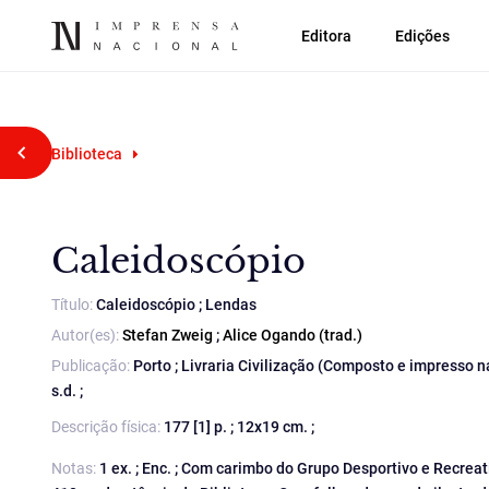
Editora
Edições
Voltar atrás
Biblioteca
Caleidoscópio
Título:
Caleidoscópio ; Lendas
Autor(es):
Stefan Zweig
;
Alice Ogando (trad.)
Publicação:
Porto ; Livraria Civilização (Composto e impresso n
s.d. ;
Descrição física:
177 [1] p. ; 12x19 cm. ;
Notas:
1 ex. ; Enc. ; Com carimbo do Grupo Desportivo e Recreat