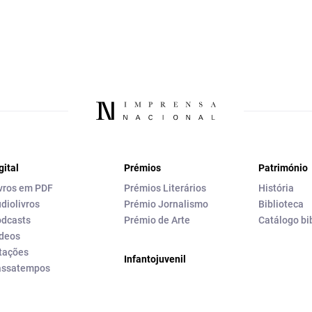
gital
Prémios
Património
vros em PDF
Prémios Literários
História
diolivros
Prémio Jornalismo
Biblioteca
dcasts
Prémio de Arte
Catálogo bi
deos
tações
Infantojuvenil
assatempos