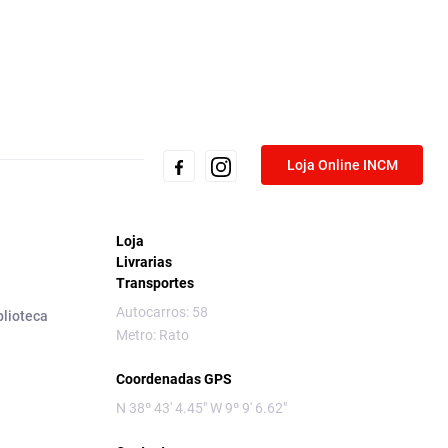
Loja Online INCM
Loja
Livrarias
Transportes
Autocarros: 58
blioteca
Metro: Rato
Coordenadas GPS
N 38º 43' 4.45" W 9º 9' 6.62"