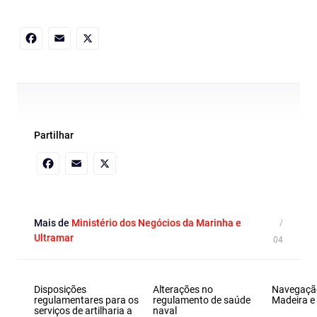
Facebook
Email
X
Partilhar
Facebook
Email
X
Mais de
Ministério dos Negócios da Marinha e
Ultramar
Disposições
Alterações no
Navegaçã
regulamentares para os
regulamento de saúde
Madeira e
serviços de artilharia a
naval