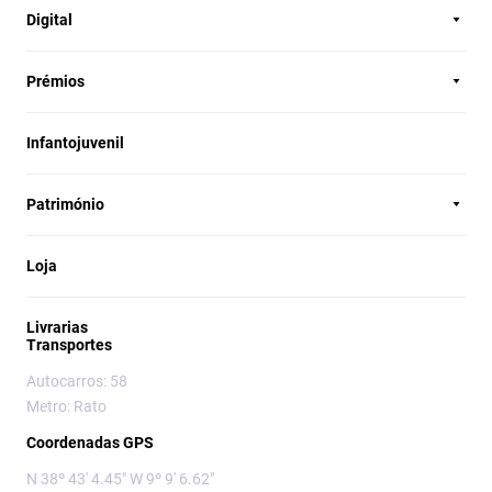
Digital
Prémios
Infantojuvenil
Património
Loja
Livrarias
Transportes
Autocarros: 58
Metro: Rato
Coordenadas GPS
N 38º 43' 4.45" W 9º 9' 6.62"