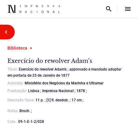
Biblioteca
Exercício do rewolver Adam’s
Título:
Exercício do rewolver Adam's ; approvado e mandado adoptar
em portaria de 25 de Janeiro de 1877
Autor(es):
Ministério dos Negócios da Marinha e Ultramar
Publicação:
Lisboa ; Imprensa Nacional ; 1878 ;
Descrição física:
11 p. ; [1] fl. desdob. ; 17 cm ;
Notas:
Broch. ;
Cota :
09-1-E-1-2/028