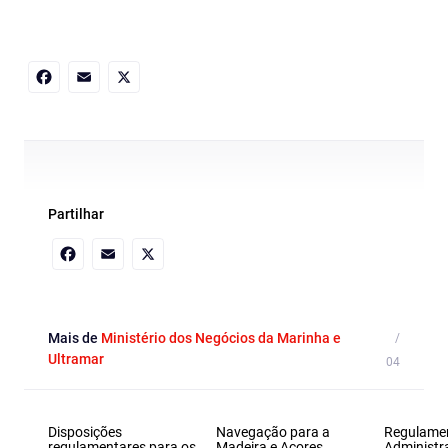
Facebook
Email
X
Partilhar
Facebook
Email
X
Mais de
Ministério dos Negócios da Marinha e
Ultramar
Disposições
Navegação para a
Regulame
regulamentares para os
Madeira e Açores
Administr