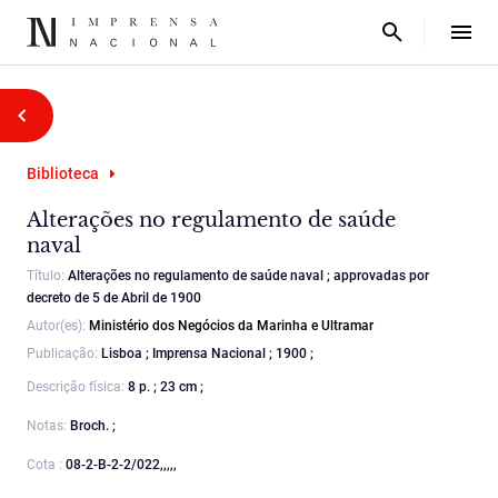
Biblioteca
Alterações no regulamento de saúde
naval
Título:
Alterações no regulamento de saúde naval ; approvadas por
decreto de 5 de Abril de 1900
Autor(es):
Ministério dos Negócios da Marinha e Ultramar
Publicação:
Lisboa ; Imprensa Nacional ; 1900 ;
Descrição física:
8 p. ; 23 cm ;
Notas:
Broch. ;
Cota :
08-2-B-2-2/022,,,,,