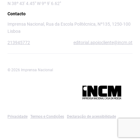
N 38º 43' 4.45" W 9º 9' 6.62"
Contacto
Imprensa Nacional, Rua da Escola Politécnica, Nº135, 1250-100
Lisboa
213945772
editorial.apoiocliente@incm.pt
© 2026 Imprensa Nacional
Imprensa Nacional é a marca editorial da
Privacidade
Termos e Condições
Declaração de acessibilidade