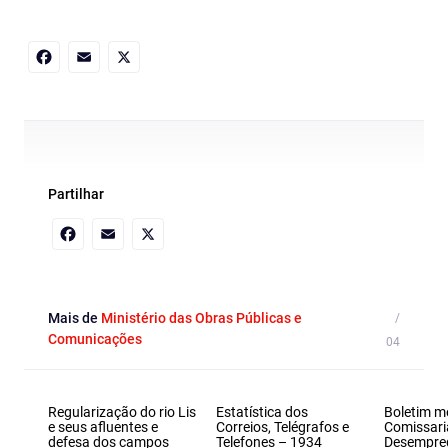
Facebook
Email
X
Partilhar
Facebook
Email
X
Mais de
Ministério das Obras Públicas e
Comunicações
Regularização do rio Lis
Estatística dos
Boletim m
e seus afluentes e
Correios, Telégrafos e
Comissari
defesa dos campos
Telefones – 1934
Desempre