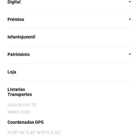
Digital
Prémios
Infantojuvenil
Património
Loja
Livrarias
Transportes
Autocarros: 58
Metro: Rato
Coordenadas GPS
N 38º 43' 4.45" W 9º 9' 6.62"