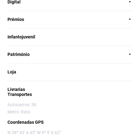
Digital
Prémios
Infantojuvenil
Património
Loja
Livrarias
Transportes
Autocarros: 58
Metro: Rato
Coordenadas GPS
N 38º 43' 4.45" W 9º 9' 6.62"