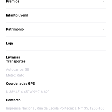
Prémios
Infantojuvenil
Património
Loja
Livrarias
Transportes
Autocarros: 58
Metro: Rato
Coordenadas GPS
N 38º 43' 4.45" W 9º 9' 6.62"
Contacto
Imprensa Nacional, Rua da Escola Politécnica, Nº135, 1250-100