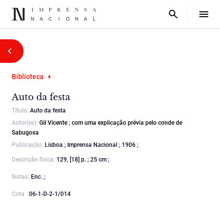
Biblioteca
Auto da festa
Título:
Auto da festa
Autor(es):
Gil Vicente
;
com uma explicação prévia pelo conde de
Sabugosa
Publicação:
Lisboa ; Imprensa Nacional ; 1906 ;
Descrição física:
129, [18] p. ; 25 cm ;
Notas:
Enc. ;
Cota :
06-1-D-2-1/014