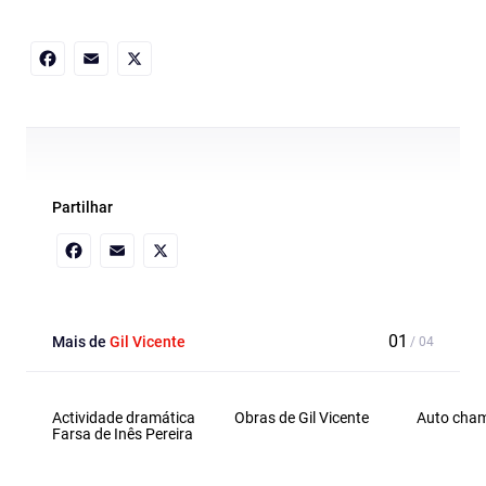
Facebook
Email
X
Partilhar
Facebook
Email
X
Mais de
Gil Vicente
Actividade dramática
Obras de Gil Vicente
Auto cham
Farsa de Inês Pereira