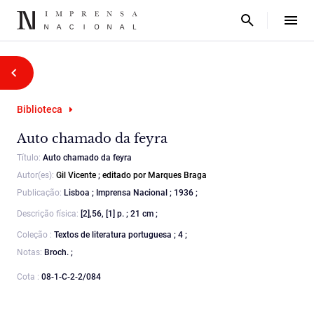
Biblioteca
Auto chamado da feyra
Título:
Auto chamado da feyra
Autor(es):
Gil Vicente
;
editado por Marques Braga
Publicação:
Lisboa ; Imprensa Nacional ; 1936 ;
Descrição física:
[2],56, [1] p. ; 21 cm ;
Coleção :
Textos de literatura portuguesa ; 4 ;
Notas:
Broch. ;
Cota :
08-1-C-2-2/084