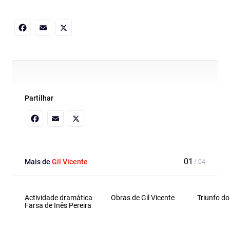
Facebook
Email
X
Partilhar
Facebook
Email
X
Mais de
Gil Vicente
Actividade dramática
Obras de Gil Vicente
Triunfo do
Farsa de Inês Pereira