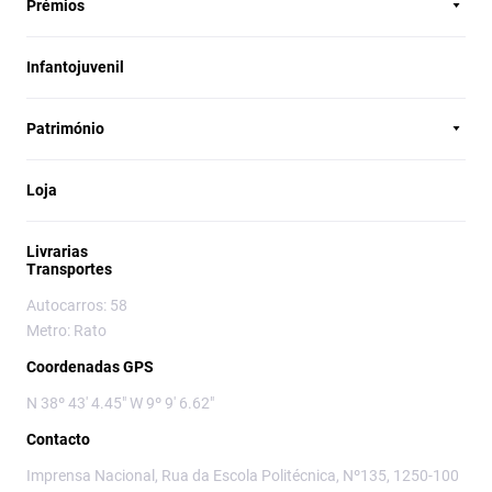
Prémios
Infantojuvenil
Património
Loja
Livrarias
Transportes
Autocarros: 58
Metro: Rato
Coordenadas GPS
N 38º 43' 4.45" W 9º 9' 6.62"
Contacto
Imprensa Nacional, Rua da Escola Politécnica, Nº135, 1250-100