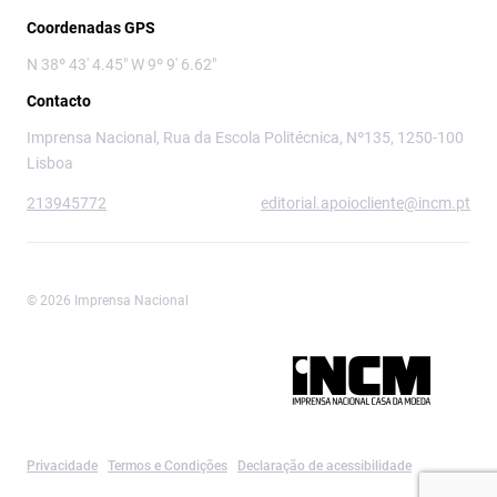
Coordenadas GPS
N 38º 43' 4.45" W 9º 9' 6.62"
Contacto
Imprensa Nacional, Rua da Escola Politécnica, Nº135, 1250-100
Lisboa
213945772
editorial.apoiocliente@incm.pt
© 2026 Imprensa Nacional
Imprensa Nacional é a marca editorial da
Privacidade
Termos e Condições
Declaração de acessibilidade