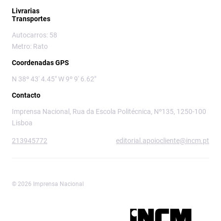
Livrarias
Transportes
Autocarros: 58
Metro: Rato
Coordenadas GPS
N 38º 43' 4.45" W 9º 9' 6.62"
Contacto
Imprensa Nacional, Rua da Escola Politécnica, Nº135, 1250-100
Lisboa
213945772
editorial.apoiocliente@incm.pt
© 2026 Imprensa Nacional
Imprensa Nacional é a marca editorial da