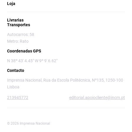
Loja
Livrarias
Transportes
Autocarros: 58
Metro: Rato
Coordenadas GPS
N 38º 43' 4.45" W 9º 9' 6.62"
Contacto
Imprensa Nacional, Rua da Escola Politécnica, Nº135, 1250-100
Lisboa
213945772
editorial.apoiocliente@incm.pt
© 2026 Imprensa Nacional