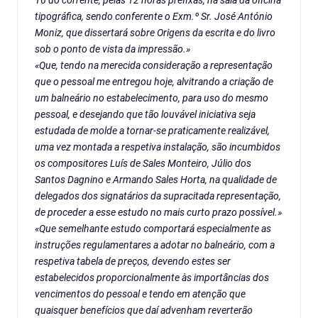
16 do corrente, pelas 12 horas prefixas, na sala da oficina
tipográfica, sendo conferente o Exm.º Sr. José António
Moniz, que dissertará sobre Origens da escrita e do livro
sob o ponto de vista da impressão.»
«Que, tendo na merecida consideração a representação
que o pessoal me entregou hoje, alvitrando a criação de
um balneário no estabelecimento, para uso do mesmo
pessoal, e desejando que tão louvável iniciativa seja
estudada de molde a tornar-se praticamente realizável,
uma vez montada a respetiva instalação, são incumbidos
os compositores Luís de Sales Monteiro, Júlio dos
Santos Dagnino e Armando Sales Horta, na qualidade de
delegados dos signatários da supracitada representação,
de proceder a esse estudo no mais curto prazo possível.»
«Que semelhante estudo comportará especialmente as
instruções regulamentares a adotar no balneário, com a
respetiva tabela de preços, devendo estes ser
estabelecidos proporcionalmente às importâncias dos
vencimentos do pessoal e tendo em atenção que
quaisquer benefícios que daí advenham reverterão