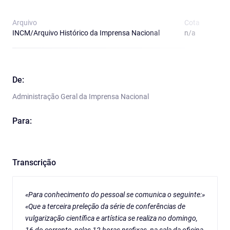
Arquivo
Cota
T
INCM/Arquivo Histórico da Imprensa Nacional
n/a
O
De:
Administração Geral da Imprensa Nacional
Para:
Transcrição
«Para conhecimento do pessoal se comunica o seguinte:»
«Que a terceira preleção da série de conferências de
vulgarização científica e artística se realiza no domingo,