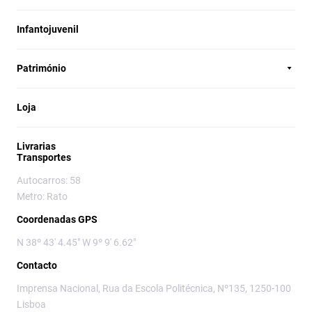
Infantojuvenil
Património
Loja
Livrarias
Transportes
Autocarros: 58
Metro: Rato
Coordenadas GPS
N 38º 43' 4.45" W 9º 9' 6.62"
Contacto
Imprensa Nacional, Rua da Escola Politécnica, Nº135, 1250-100
Lisboa