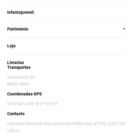
Infantojuvenil
Património
Loja
Livrarias
Transportes
Autocarros: 58
Metro: Rato
Coordenadas GPS
N 38º 43' 4.45" W 9º 9' 6.62"
Contacto
Imprensa Nacional, Rua da Escola Politécnica, Nº135, 1250-100
Lisboa