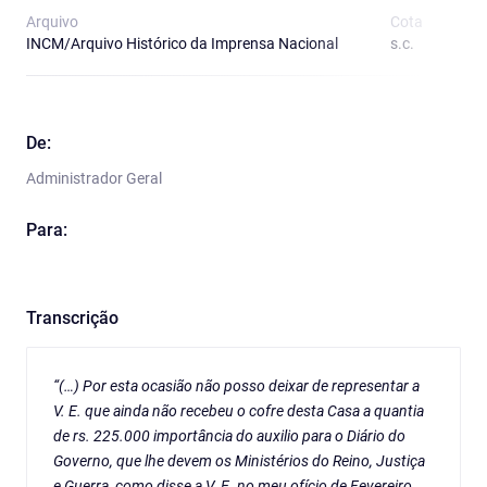
Arquivo
Cota
T
INCM/Arquivo Histórico da Imprensa Nacional
s.c.
O
De:
Administrador Geral
Para:
Transcrição
“(…) Por esta ocasião não posso deixar de representar a
V. E. que ainda não recebeu o cofre desta Casa a quantia
de rs. 225.000 importância do auxilio para o Diário do
Governo, que lhe devem os Ministérios do Reino, Justiça
e Guerra, como disse a V. E. no meu ofício de Fevereiro