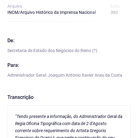
Arquivo
Cota
T
INCM/Arquivo Histórico da Imprensa Nacional
380
P
De:
Secretaria de Estado dos Negócios do Reino (?)
Para:
Administrador Geral: Joaquim António Xavier Anes da Costa
Transcrição
“Tendo presente a informação, do Administrador Geral da
Regia Oficina Tipográfica com data de 2 d’Agosto
corrente sobre requerimento do Artista Gregorio
Francisco de Queiroz, que pede a continuação do seu