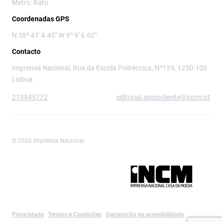
Metro: Rato
Coordenadas GPS
N 38º 43' 4.45" W 9º 9' 6.62"
Contacto
Imprensa Nacional, Rua da Escola Politécnica, Nº135, 1250-100
Lisboa
213945772
editorial.apoiocliente@incm.pt
© 2026 Imprensa Nacional
Imprensa Nacional é a marca editorial da
Privacidade
Termos e Condições
Declaração de acessibilidade