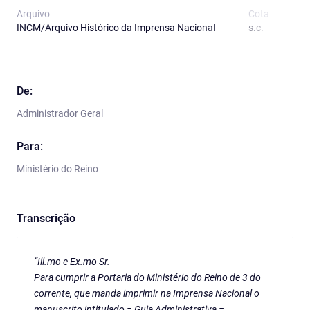
Arquivo
Cota
T
INCM/Arquivo Histórico da Imprensa Nacional
s.c.
O
De:
Administrador Geral
Para:
Ministério do Reino
Transcrição
“Ill.mo e Ex.mo Sr.
Para cumprir a Portaria do Ministério do Reino de 3 do
corrente, que manda imprimir na Imprensa Nacional o
manuscrito intitulado = Guia Administrativa =