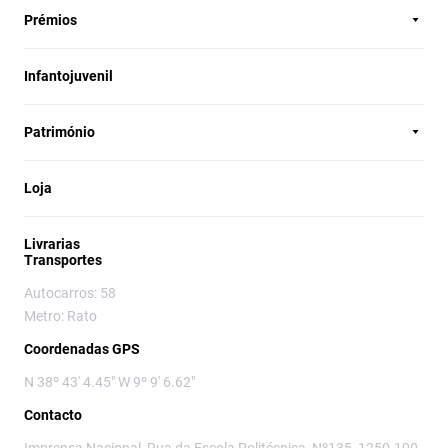
Prémios
Infantojuvenil
Património
Loja
Livrarias
Transportes
Autocarros: 58
Metro: Rato
Coordenadas GPS
N 38º 43' 4.45" W 9º 9' 6.62"
Contacto