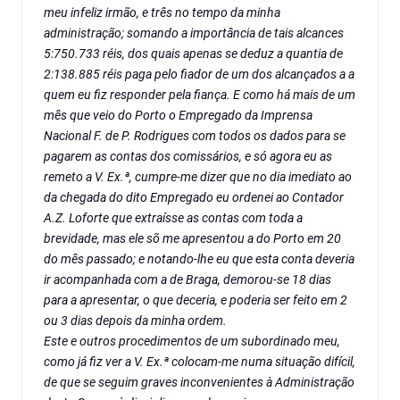
meu infeliz irmão, e três no tempo da minha
administração; somando a importância de tais alcances
5:750.733 réis, dos quais apenas se deduz a quantia de
2:138.885 réis paga pelo fiador de um dos alcançados a a
quem eu fiz responder pela fiança. E como há mais de um
mês que veio do Porto o Empregado da Imprensa
Nacional F. de P. Rodrigues com todos os dados para se
pagarem as contas dos comissários, e só agora eu as
remeto a V. Ex.ª, cumpre-me dizer que no dia imediato ao
da chegada do dito Empregado eu ordenei ao Contador
A.Z. Loforte que extraísse as contas com toda a
brevidade, mas ele sõ me apresentou a do Porto em 20
do mês passado; e notando-lhe eu que esta conta deveria
ir acompanhada com a de Braga, demorou-se 18 dias
para a apresentar, o que deceria, e poderia ser feito em 2
ou 3 dias depois da minha ordem.
Este e outros procedimentos de um subordinado meu,
como já fiz ver a V. Ex.ª colocam-me numa situação difícil,
de que se seguim graves inconvenientes à Administração