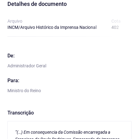
Detalhes de documento
Arquivo
Cota
T
INCM/Arquivo Histórico da Imprensa Nacional
402
R
De:
Administrador Geral
Para:
Ministro do Reino
Transcrição
“(…) Em consequencia da Comissão encarregada a