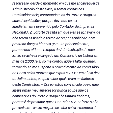
resolvesse, desde o momento em que me encarreguei da
Administração desta Casa, a somar contas aos
Comissários dela, continuariam os do Porto e Braga as
suas delapidações; porque devendo eu ser
imediatamente prevenido pelo Contador da Imprensa
Nacional A.Z. Loforte da falta em que eles se achavam, de
não terem assinado o termo de responsabilidade, nem
prestado fianças idóneas (e muito principalmente,
porque nos ultimos tempos da Administração de meu
irmão se achava alcançado um Comissário de Lisboa em
mais de 2:000 réis) só me contou aquela falta, quando,
tornando-se-me suspeito o procedimento do comissário
do Porto pelos motivos que expus a V. Ex.ª em oficio de 3
de Julho ultimo, eu quis saber quais eram os fiadores
deste Comissário. – Ora eu estou convencido que o meu
infeliz irmão meu antecessor nunca soube que os
comissários do Porto e Braga não tinham fiadores,
porque é de presumir que o Contador A.Z. Loforte o não
prevenisse; e assim me parece estar salva a memoria de