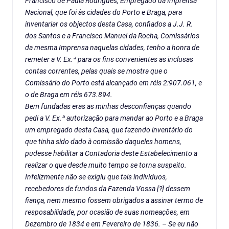
Francisco de Paula Rodrigues, Empregado da Imprensa
Nacional, que foi às cidades do Porto e Braga, para
inventariar os objectos desta Casa, confiados a J.J. R.
dos Santos e a Francisco Manuel da Rocha, Comissários
da mesma Imprensa naquelas cidades, tenho a honra de
remeter a V. Ex.ª para os fins convenientes as inclusas
contas correntes, pelas quais se mostra que o
Comissário do Porto está alcançado em réis 2:907.061, e
o de Braga em réis 673.894.
Bem fundadas eras as minhas desconfianças quando
pedi a V. Ex.ª autorização para mandar ao Porto e a Braga
um empregado desta Casa, que fazendo inventário do
que tinha sido dado à comissão daqueles homens,
pudesse habilitar a Contadoria deste Estabelecimento a
realizar o que desde muito tempo se torna suspeito.
Infelizmente não se exigiu que tais individuos,
recebedores de fundos da Fazenda Vossa [?] dessem
fiança, nem mesmo fossem obrigados a assinar termo de
resposabilidade, por ocasião de suas nomeações, em
Dezembro de 1834 e em Fevereiro de 1836. – Se eu não