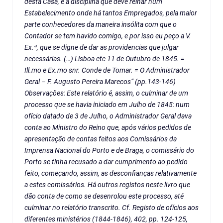
desta Casa, e à disciplina que deve reinar num
Estabelecimento onde há tantos Empregados, pela maior
parte conhecedores da maneira insólita com que o
Contador se tem havido comigo, e por isso eu peço a V.
Ex.ª, que se digne de dar as providencias que julgar
necessárias. (…) Lisboa etc 11 de Outubro de 1845. =
Ill.mo e Ex.mo snr. Conde de Tomar. = O Administrador
Geral – F. Augusto Pereira Marecos” (pp.143-146)
Observações: Este relatório é, assim, o culminar de um
processo que se havia iniciado em Julho de 1845: num
ofício datado de 3 de Julho, o Administrador Geral dava
conta ao Ministro do Reino que, após vários pedidos de
apresentação de contas feitos aos Comissários da
Imprensa Nacional do Porto e de Braga, o comissário do
Porto se tinha recusado a dar cumprimento ao pedido
feito, começando, assim, as desconfianças relativamente
a estes comissários. Há outros registos neste livro que
dão conta de como se desenrolou este processo, até
culminar no relatório transcrito. Cf. Registo de ofícios aos
diferentes ministérios (1844-1846), 402, pp. 124-125,