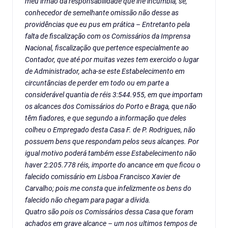
meu irmão da responsabilidade que lhe incumbia, se,
conhecedor de semelhante omissão não desse as
providências que eu pus em prática – Entretanto pela
falta de fiscalização com os Comissários da Imprensa
Nacional, fiscalização que pertence especialmente ao
Contador, que até por muitas vezes tem exercido o lugar
de Administrador, acha-se este Estabelecimento em
circuntâncias de perder em todo ou em parte a
considerável quantia de réis 3:544.955, em que importam
os alcances dos Comissários do Porto e Braga, que não
têm fiadores, e que segundo a informação que deles
colheu o Empregado desta Casa F. de P. Rodrigues, não
possuem bens que respondam pelos seus alcançes. Por
igual motivo poderá também esse Estabelecimento não
haver 2:205.778 réis, importe do ancance em que ficou o
falecido comissário em Lisboa Francisco Xavier de
Carvalho; pois me consta que infelizmente os bens do
falecido não chegam para pagar a dívida.
Quatro são pois os Comissários dessa Casa que foram
achados em grave alcance – um nos ultimos tempos de