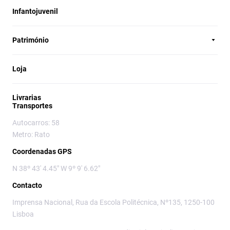
Infantojuvenil
Património
Loja
Livrarias
Transportes
Autocarros: 58
Metro: Rato
Coordenadas GPS
N 38º 43' 4.45" W 9º 9' 6.62"
Contacto
Imprensa Nacional, Rua da Escola Politécnica, Nº135, 1250-100
Lisboa