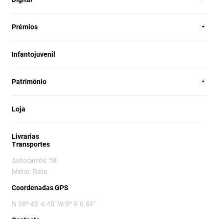
Prémios
Infantojuvenil
Património
Loja
Livrarias
Transportes
Autocarros: 58
Metro: Rato
Coordenadas GPS
N 38º 43' 4.45" W 9º 9' 6.62"