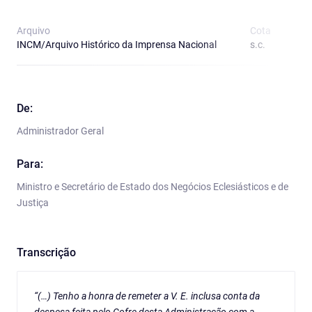
Arquivo
Cota
T
INCM/Arquivo Histórico da Imprensa Nacional
s.c.
O
De:
Administrador Geral
Para:
Ministro e Secretário de Estado dos Negócios Eclesiásticos e de
Justiça
Transcrição
“(…) Tenho a honra de remeter a V. E. inclusa conta da