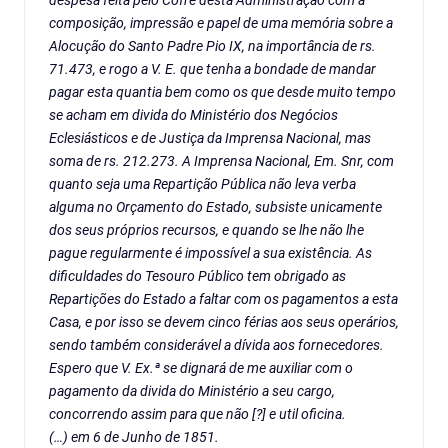
despesa feita pelo Cofre desta Administração com a
composição, impressão e papel de uma memória sobre a
Alocução do Santo Padre Pio IX, na importância de rs.
71.473, e rogo a V. E. que tenha a bondade de mandar
pagar esta quantia bem como os que desde muito tempo
se acham em divida do Ministério dos Negócios
Eclesiásticos e de Justiça da Imprensa Nacional, mas
soma de rs. 212.273. A Imprensa Nacional, Em. Snr, com
quanto seja uma Repartição Pública não leva verba
alguma no Orçamento do Estado, subsiste unicamente
dos seus próprios recursos, e quando se lhe não lhe
pague regularmente é impossível a sua existência. As
dificuldades do Tesouro Público tem obrigado as
Repartições do Estado a faltar com os pagamentos a esta
Casa, e por isso se devem cinco férias aos seus operários,
sendo também considerável a dívida aos fornecedores.
Espero que V. Ex.ª se dignará de me auxiliar com o
pagamento da divida do Ministério a seu cargo,
concorrendo assim para que não [?] e util oficina.
(…) em 6 de Junho de 1851.