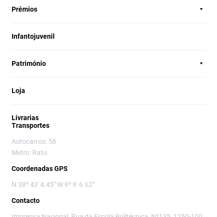
Prémios
Infantojuvenil
Património
Loja
Livrarias
Transportes
Autocarros: 58
Metro: Rato
Coordenadas GPS
N 38º 43' 4.45" W 9º 9' 6.62"
Contacto
Imprensa Nacional, Rua da Escola Politécnica, Nº135, 1250-100