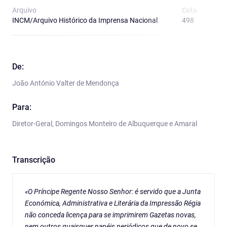
Arquivo
Cota
T
INCM/Arquivo Histórico da Imprensa Nacional
498
A
De:
João António Valter de Mendonça
Para:
Diretor-Geral, Domingos Monteiro de Albuquerque e Amaral
Transcrição
«O Príncipe Regente Nosso Senhor: é servido que a Junta
Económica, Administrativa e Literária da Impressão Régia
não conceda licença para se imprimirem Gazetas novas,
nem outros quaisquer papéis periódicos que de novo se