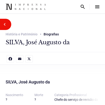
História e Património
Biografias
SILVA, José Augusto da
Facebook
Email
X
SILVA, José Augusto da
Nascimento
Morte
Categoria Proﬁssional
?
?
Chefe do serviço de revisão da ofic