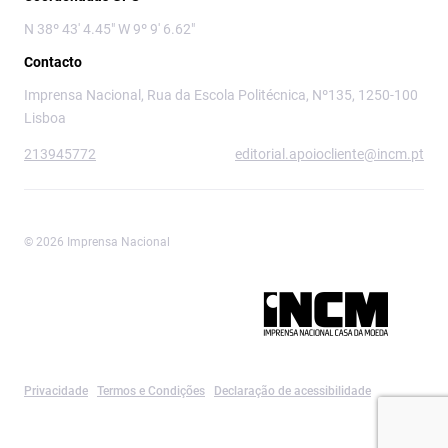
N 38º 43' 4.45" W 9º 9' 6.62"
Contacto
Imprensa Nacional, Rua da Escola Politécnica, Nº135, 1250-100
Lisboa
213945772
editorial.apoiocliente@incm.pt
© 2026 Imprensa Nacional
Imprensa Nacional é a marca editorial da
Privacidade
Termos e Condições
Declaração de acessibilidade