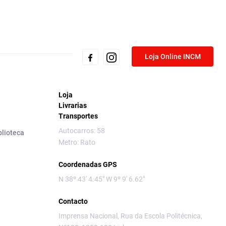
Loja Online INCM
Loja
Livrarias
Transportes
Autocarros: 58
blioteca
Metro: Rato
Coordenadas GPS
N 38º 43' 4.45" W 9º 9' 6.62"
Contacto
Imprensa Nacional, Rua da Escola Politécnica,