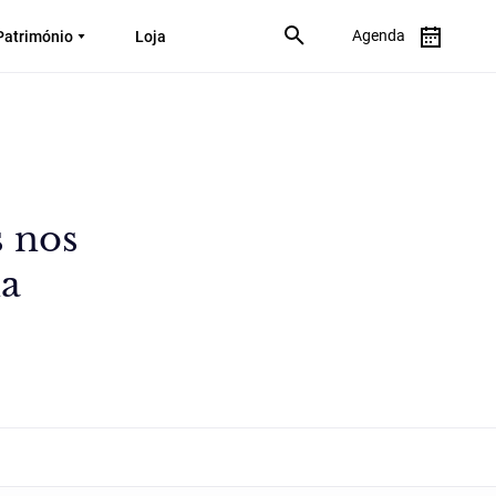
Agenda
Património
Loja
s nos
na