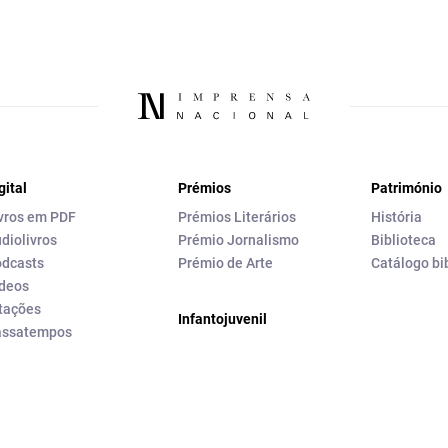
gital
Prémios
Património
vros em PDF
Prémios Literários
História
diolivros
Prémio Jornalismo
Biblioteca
dcasts
Prémio de Arte
Catálogo bi
deos
tações
Infantojuvenil
assatempos