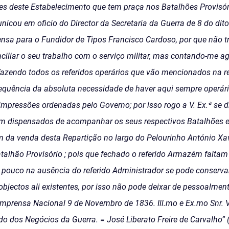
s deste Estabelecimento que tem praça nos Batalhões Provisório
icou em oficio do Director da Secretaria da Guerra de 8 do dit
ensa para o Fundidor de Tipos Francisco Cardoso, por que não t
iliar o seu trabalho com o serviço militar, mas contando-me ag
azendo todos os referidos operários que vão mencionados na rel
quência da absoluta necessidade de haver aqui sempre operári
mpressões ordenadas pelo Governo; por isso rogo a V. Ex.ª se d
jam dispensados de acompanhar os seus respectivos Batalhões 
da venda desta Repartição no largo do Pelourinho António Xavi
alhão Provisório ; pois que fechado o referido Armazém faltam 
pouco na ausência do referido Administrador se pode conservar 
objectos ali existentes, por isso não pode deixar de pessoalment
Imprensa Nacional 9 de Novembro de 1836. Ill.mo e Ex.mo Snr. 
do dos Negócios da Guerra. = José Liberato Freire de Carvalho” 