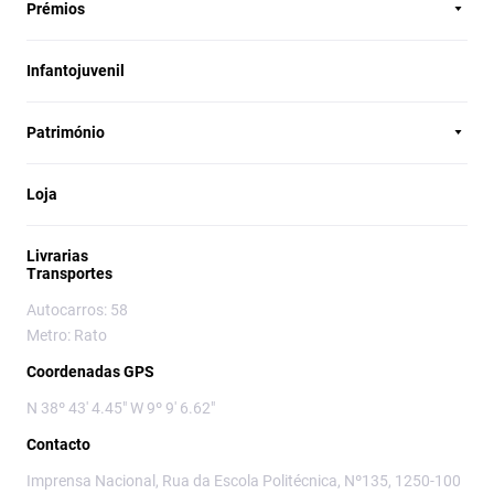
Prémios
Infantojuvenil
Património
Loja
Livrarias
Transportes
Autocarros: 58
Metro: Rato
Coordenadas GPS
N 38º 43' 4.45" W 9º 9' 6.62"
Contacto
Imprensa Nacional, Rua da Escola Politécnica, Nº135, 1250-100